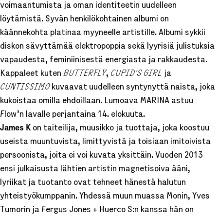
voimaantumista ja oman identiteetin uudelleen
löytämistä. Syvän henkilökohtainen albumi on
käännekohta platinaa myyneelle artistille. Albumi sykkii
diskon sävyttämää elektropoppia sekä lyyrisiä julistuksia
vapaudesta, feminiinisestä energiasta ja rakkaudesta.
Kappaleet kuten
BUTTERFLY
,
CUPID’S GIRL
ja
CUNTISSIMO
kuvaavat uudelleen syntynyttä naista, joka
kukoistaa omilla ehdoillaan. Lumoava MARINA astuu
Flow’n lavalle perjantaina 14. elokuuta.
James K
on taiteilija, muusikko ja tuottaja, joka koostuu
useista muuntuvista, limittyvistä ja toisiaan imitoivista
persoonista, joita ei voi kuvata yksittäin. Vuoden 2013
ensi julkaisusta lähtien artistin magnetisoiva ääni,
lyriikat ja tuotanto ovat tehneet hänestä halutun
yhteistyökumppanin. Yhdessä muun muassa Monin, Yves
Tumorin ja Fergus Jones + Huerco S:n kanssa hän on