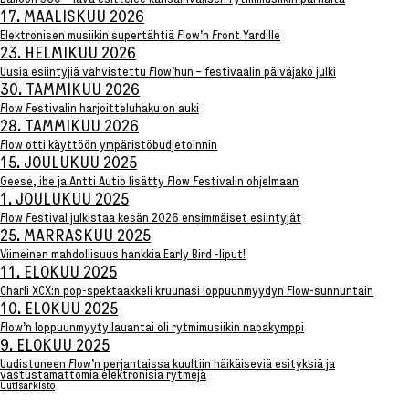
Balloon 360° -lava esittelee kansainvälisen rytmimusiikin parhaita
Lue uusimmat
17. MAALISKUU 2026
Uutiskirje
Elektronisen musiikin supertähtiä Flow’n Front Yardille
Artikkelit
23. HELMIKUU 2026
Uusia esiintyjiä vahvistettu Flow’hun – festivaalin päiväjako julki
INSTAGRAM]
[SPOTIFY]
[YOUTUBE]
[FL
30. TAMMIKUU 2026
Flow Festivalin harjoitteluhaku on auki
28. TAMMIKUU 2026
Flow otti käyttöön ympäristöbudjetoinnin
15. JOULUKUU 2025
Geese, ibe ja Antti Autio lisätty Flow Festivalin ohjelmaan
1. JOULUKUU 2025
Flow Festival julkistaa kesän 2026 ensimmäiset esiintyjät
25. MARRASKUU 2025
Viimeinen mahdollisuus hankkia Early Bird -liput!
11. ELOKUU 2025
Charli XCX:n pop-spektaakkeli kruunasi loppuunmyydyn Flow-sunnuntain
10. ELOKUU 2025
Flow’n loppuunmyyty lauantai oli rytmimusiikin napakymppi
9. ELOKUU 2025
Uudistuneen Flow’n perjantaissa kuultiin häikäiseviä esityksiä ja
vastustamattomia elektronisia rytmejä
Uutisarkisto