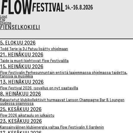
X
Liput
FAQ
Ohjelma
FI
EN
SELKOKIELI
Ohjelma
5. ELOKUU 2026
Todd Terje ja DJ Patuu lisätty ohjelmaan
21. HEINÄKUU 2026
Taide ja muoti kiehtovat Flow Festivalilla
Musiikki
15. HEINÄKUU 2026
Talks
Flow Festivalin Perhesunnuntain entistä laajemmassa ohjelmassa taidetta,
Taide
tanssia ja musiikkia
Perhesunnuntai
13. HEINÄKUU 2026
AIKATAULU
Flow Festival 2026 -sovellus on nyt saatavilla
Liput
8. HEINÄKUU 2026
Syö & Juo
Rakastetut klubikollektiivit hurmaavat Lanson Champagne Bar & Loungen
uudessa sijainnissa
Kävijäinfo
25. KESÄKUU 2026
Flow 2026 aikataulu on julkaistu
23. KESÄKUU 2026
Kansainvälinen klubienergia valtaa Flow Festivalin X Gardenin
Info / FAQ