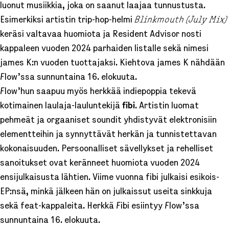
luonut musiikkia, joka on saanut laajaa tunnustusta.
Esimerkiksi artistin trip-hop-helmi
Blinkmouth (July Mix)
keräsi valtavaa huomiota ja Resident Advisor nosti
kappaleen vuoden 2024 parhaiden listalle sekä nimesi
james K:n vuoden tuottajaksi. Kiehtova james K nähdään
Flow’ssa sunnuntaina 16. elokuuta.
Flow’hun saapuu myös herkkää indiepoppia tekevä
kotimainen laulaja-lauluntekijä
fibi
. Artistin luomat
pehmeät ja orgaaniset soundit yhdistyvät elektronisiin
elementteihin ja synnyttävät herkän ja tunnistettavan
kokonaisuuden. Persoonalliset sävellykset ja rehelliset
sanoitukset ovat keränneet huomiota vuoden 2024
ensijulkaisusta lähtien. Viime vuonna fibi julkaisi esikois-
EP:nsä, minkä jälkeen hän on julkaissut useita sinkkuja
sekä feat-kappaleita. Herkkä Fibi esiintyy Flow’ssa
sunnuntaina 16. elokuuta.