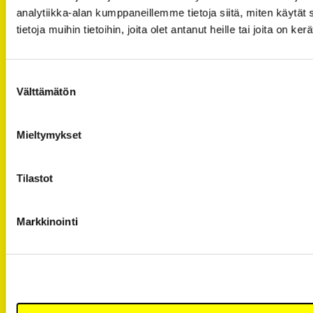
analytiikka-alan kumppaneillemme tietoja siitä, miten käyt
tietoja muihin tietoihin, joita olet antanut heille tai joita on k
FLOW FESTIVAL® HELSINKI 14.-16.8.2026
Suostumuksen
[FACEBOOK]
Välttämätön
valinta
[INSTAGRAM]
Mieltymykset
[SPOTIFY]
[YOUTUBE]
Tilastot
[FLICKR]
Markkinointi
[TIKTOK]
Tietosuojaseloste
Sivuston evästeet