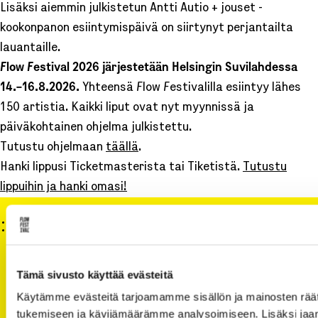
Lisäksi aiemmin julkistetun Antti Autio + jouset -
kookonpanon esiintymispäivä on siirtynyt perjantailta
lauantaille.
Flow Festival 2026 järjestetään Helsingin Suvilahdessa
14.–16.8.2026.
Yhteensä Flow Festivalilla esiintyy lähes
150 artistia. Kaikki liput ovat nyt myynnissä ja
päiväkohtainen ohjelma julkistettu.
Tutustu ohjelmaan
täällä
.
Hanki lippusi Ticketmasterista tai Tiketistä.
Tutustu
lippuihin ja hanki omasi!
Yhteystiedot
Media
Flow Festival Ltd.
Tämä sivusto käyttää evästeitä
Kaikukatu 2 C
Käytämme evästeitä tarjoamamme sisällön ja mainosten räät
00530 Helsinki Finland
tukemiseen ja kävijämäärämme analysoimiseen. Lisäksi jaa