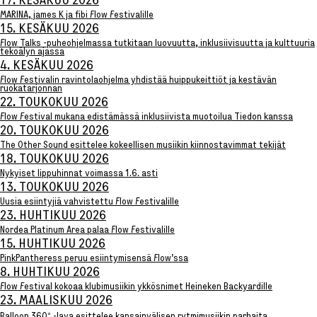
17. KESÄKUU 2026
Esteettömyys
MARINA, james K ja fibi Flow Festivalille
Rannekkeenvaihto
15. KESÄKUU 2026
Kartta & festivaalialue
Flow Talks -puheohjelmassa tutkitaan luovuutta, inklusiivisuutta ja kulttuuria
Saapuminen
tekoälyn ajassa
Helsinki-opas
4. KESÄKUU 2026
Flow Festival App
Flow Festivalin ravintolaohjelma yhdistää huippukeittiöt ja kestävän
ruokatarjonnan
Nordea Platinum Area
22. TOUKOKUU 2026
Private Bazaar
Flow Festival mukana edistämässä inklusiivista muotoilua Tiedon kanssa
Flow Festival
20. TOUKOKUU 2026
The Other Sound esittelee kokeellisen musiikin kiinnostavimmat tekijät
18. TOUKOKUU 2026
Nykyiset lippuhinnat voimassa 1.6. asti
Meistä
13. TOUKOKUU 2026
Sustainable Flow
Uusia esiintyjiä vahvistettu Flow Festivalille
Yhteystiedot
23. HUHTIKUU 2026
Kumppanit
Nordea Platinum Area palaa Flow Festivalille
Media
15. HUHTIKUU 2026
Historia
PinkPantheress peruu esiintymisensä Flow’ssa
Uutiset
8. HUHTIKUU 2026
Flow Festival kokoaa klubimusiikin ykkösnimet Heineken Backyardille
23. MAALISKUU 2026