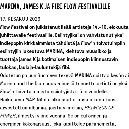
MARINA, JAMES K JA FIBI FLOW FESTIVALILLE
17. KESÄKUU 2026
Flow Festival on julkistanut lisää artisteja 14.–16. elokuuta
juhlittavalle festivaalille. Esiintyjiksi on vahvistunut yksi
indiepopin kirkkaimmista tähdistä ja Flow’n toivotuimpiin
esiintyjiin lukeutuva MARINA, kiehtova muusikko ja
tuottaja james K ja kotimaisen indiepopin kiinnostavin
tulokas, laulaja-lauluntekijä fibi.
Odotetun paluun Suomeen tekevä
MARINA
soittaa kesän a
Marina and the Diamonds -nimellä tunnettu artisti on yksi
Flow’n toivotuimmista esiintyjistä tälle vuodelle.
Häikäisevä MARINA on julkaissut uransa aikana kuusi
arvostettua albumia, joista viimeisin,
PRINCESS OF
POWER
, ilmestyi viime vuonna. Se on euforinen ja
energinen kokonaisuus, joka käsittelee paranemista,