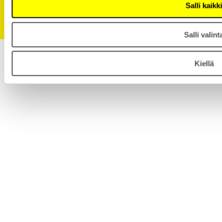
Salli kaikk
Pidätämme oikeuden muutoksiin.
Salli valint
Kiellä