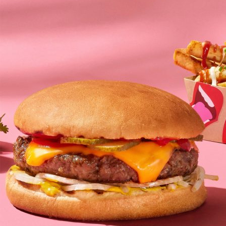
Esteettömyys
Rannekkeenvaihto
Kartta & festivaalialue
Saapuminen
Helsinki-opas
Flow Festival App
Nordea Platinum Area
Private Bazaar
Flow Festival
Meistä
Sustainable Flow
Yhteystiedot
Kumppanit
Media
Historia
Uutiset