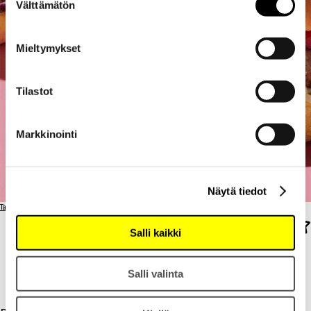
Välttämätön
valinta
Mieltymykset
Tilastot
Markkinointi
Näytä tiedot
Takaisin ravintolalistaan
Salli kaikki
VAASAN
VAASAN CLUB
Salli valinta
CLUB