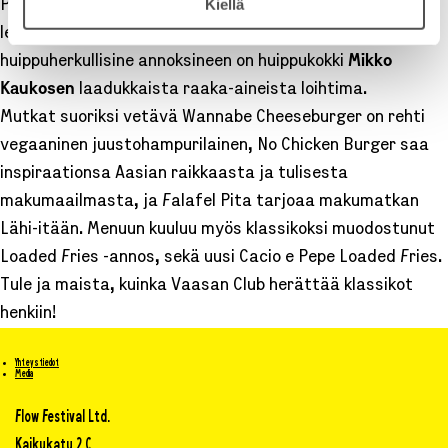
Kiellä
Pop up -ravintola
Vaasan
Club
tarjoaa festarikansalle
legendaarisia katuruokien klassikoita. Konsepti
huippuherkullisine annoksineen on huippukokki
Mikko
Kaukosen
laadukkaista raaka-aineista loihtima.
Mutkat suoriksi vetävä Wannabe Cheeseburger on rehti
vegaaninen juustohampurilainen, No Chicken Burger saa
inspiraationsa Aasian raikkaasta ja tulisesta
makumaailmasta, ja Falafel Pita tarjoaa makumatkan
Lähi-itään. Menuun kuuluu myös klassikoksi muodostunut
Loaded Fries -annos, sekä uusi Cacio e Pepe Loaded Fries.
Tule ja maista, kuinka Vaasan Club herättää klassikot
henkiin!
Yhteystiedot
Media
Flow Festival Ltd.
Kaikukatu 2 C