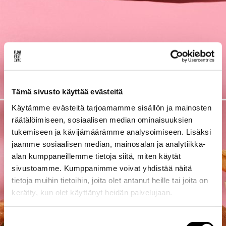
Lue uusimmat
Uutiskirje
Artikkelit
INSTAGRAM]
[SPOTIFY]
[YOUTUBE]
[FL
Tämä sivusto käyttää evästeitä
Käytämme evästeitä tarjoamamme sisällön ja mainosten
räätälöimiseen, sosiaalisen median ominaisuuksien
tukemiseen ja kävijämäärämme analysoimiseen. Lisäksi
jaamme sosiaalisen median, mainosalan ja analytiikka-
alan kumppaneillemme tietoja siitä, miten käytät
sivustoamme. Kumppanimme voivat yhdistää näitä
tietoja muihin tietoihin, joita olet antanut heille tai joita on
kerätty, kun olet käyttänyt heidän palvelujaan.
Suostumuksen