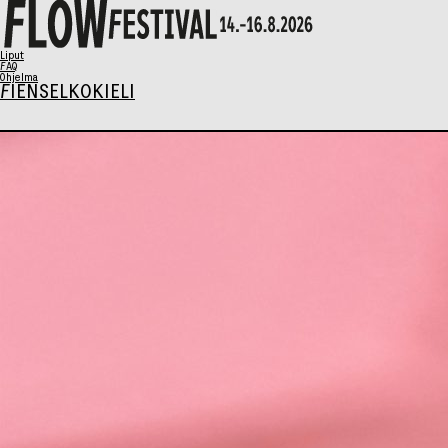
X
Liput
FAQ
Ohjelma
FI
EN
SELKOKIELI
Ohjelma
Musiikki
Talks
Taide
Perhesunnuntai
AIKATAULU
Liput
Syö & Juo
Kävijäinfo
Info / FAQ