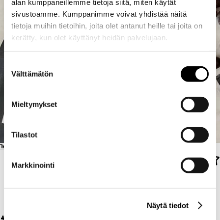
alan kumppaneillemme tietoja siitä, miten käytät
sivustoamme. Kumppanimme voivat yhdistää näitä
tietoja muihin tietoihin, joita olet antanut heille tai joita on
kerätty, kun olet käyttänyt heidän palvelujaan.
Suostumuksen
Välttämätön
valinta
Mieltymykset
Tilastot
Takaisin ravintolalistaan
Markkinointi
STOCKFORS
STOCKFORS COFFEE
Näytä tiedot
COFFEE