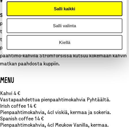
#COFFEE
Salli kaikki
Stockfors
Coffee
tuo Flow’hun käsityönä paahdettua
pienpaahtimokahvia, jossa korostuvat puhtaat maut ja
Salli valinta
tarkoin valitut pavut. Festivaalilla tarjolla on
tummapaahtoisen kahvin lisäksi kahvicocktaileja. Kahvi
Kiellä
paahdetaan vastuullisesti omalla paahtimolla, ja uusi
paahtimo-kahvila Strömforsissa kutsuu kokemaan kahvin
matkan paahdosta kuppiin.
MENU
Kahvi 4 €
Vastapaahdettua pienpaahtimokahvia Pyhtäältä.
Irish coffee 14 €
Pienpaahtimokahvia, 4cl viskiä, kermaa ja sokeria.
Spanish coffee 14 €
Pienpaahtimokahvia, 4cl Meukow Vanilla, kermaa.