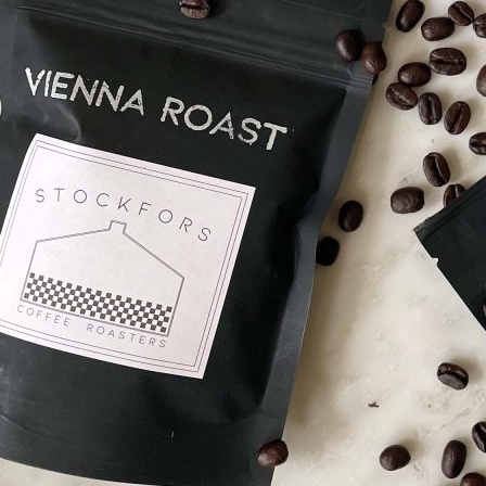
Esteettömyys
Rannekkeenvaihto
Kartta & festivaalialue
Saapuminen
Helsinki-opas
Flow Festival App
Nordea Platinum Area
Private Bazaar
Kumppaniaktivoinnit
Flow Festival
Meistä
Sustainable Flow
Yhteystiedot
Kumppanit
Media
Historia
Uutiset