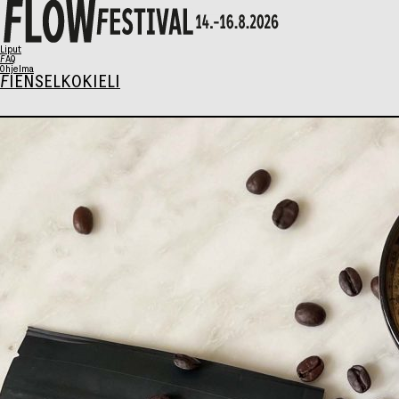
X
Liput
FAQ
Ohjelma
FI
EN
SELKOKIELI
Ohjelma
Musiikki
Talks
Taide
Perhesunnuntai
AIKATAULU
Liput
Syö & Juo
Kävijäinfo
Info / FAQ