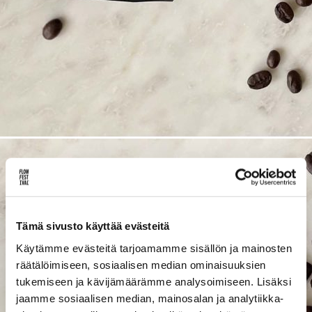
Lue uusimmat
Uutiskirje
Artikkelit
INSTAGRAM]
[SPOTIFY]
[YOUTUBE]
[FL
Tämä sivusto käyttää evästeitä
Käytämme evästeitä tarjoamamme sisällön ja mainosten
räätälöimiseen, sosiaalisen median ominaisuuksien
tukemiseen ja kävijämäärämme analysoimiseen. Lisäksi
jaamme sosiaalisen median, mainosalan ja analytiikka-