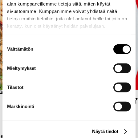
alan kumppaneillemme tietoja siitä, miten käytät
sivustoamme. Kumppanimme voivat yhdistää näitä
tietoja muihin tietoihin, joita olet antanut heille tai joita on
kerätty, kun olet käyttänyt heidän palvelujaan.
Suostumuksen
Välttämätön
valinta
Mieltymykset
Tilastot
Takaisin ravintolalistaan
Markkinointi
SEOUL
SEOUL FRIED
Näytä tiedot
FRIED