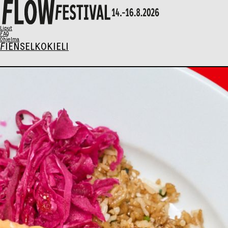
X
Liput
FAQ
Ohjelma
FI
EN
SELKOKIELI
Ohjelma
Musiikki
Talks
Taide
Perhesunnuntai
AIKATAULU
Liput
Syö & Juo
Kävijäinfo
Info / FAQ