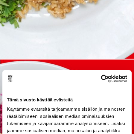
Lue uusimmat
Uutiskirje
Artikkelit
INSTAGRAM]
[SPOTIFY]
[YOUTUBE]
[FL
Tämä sivusto käyttää evästeitä
Käytämme evästeitä tarjoamamme sisällön ja mainosten
räätälöimiseen, sosiaalisen median ominaisuuksien
tukemiseen ja kävijämäärämme analysoimiseen. Lisäksi
jaamme sosiaalisen median, mainosalan ja analytiikka-