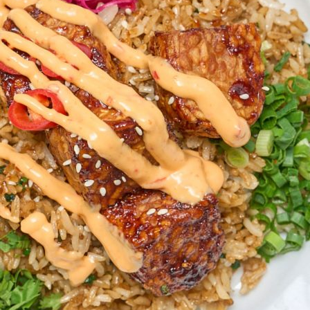
Esteettömyys
Rannekkeenvaihto
Kartta & festivaalialue
Saapuminen
Helsinki-opas
Flow Festival App
Nordea Platinum Area
Private Bazaar
Kumppaniaktivoinnit
Flow Festival
Meistä
Sustainable Flow
Yhteystiedot
Kumppanit
Media
Historia
Uutiset