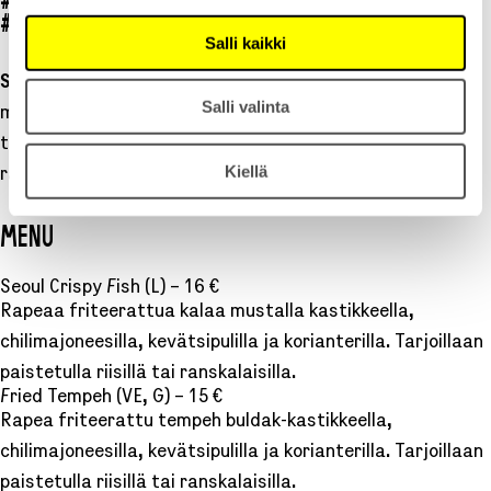
#VEGAN
#VEGETARIAN
#GLUTEENITON
#LAKTOOSITON
#SEAFOOD AND FISH
Salli kaikki
Seoul
Fried
tarjoilee korealaisen katukeittiön herkullisia
Salli valinta
makuja. Nämä tuliset, makeat, rapeat ja tahmeat herkut
tarjoillaan korealaiseen tapaan paistetun riisin tai
Kiellä
rapeiden ranskalaisten kera. Koe Seoul keskellä Helsinkiä!
MENU
Seoul Crispy Fish (L) – 16 €
Rapeaa friteerattua kalaa mustalla kastikkeella,
chilimajoneesilla, kevätsipulilla ja korianterilla. Tarjoillaan
paistetulla riisillä tai ranskalaisilla.
Fried Tempeh (VE, G) – 15 €
Rapea friteerattu tempeh buldak-kastikkeella,
chilimajoneesilla, kevätsipulilla ja korianterilla. Tarjoillaan
paistetulla riisillä tai ranskalaisilla.