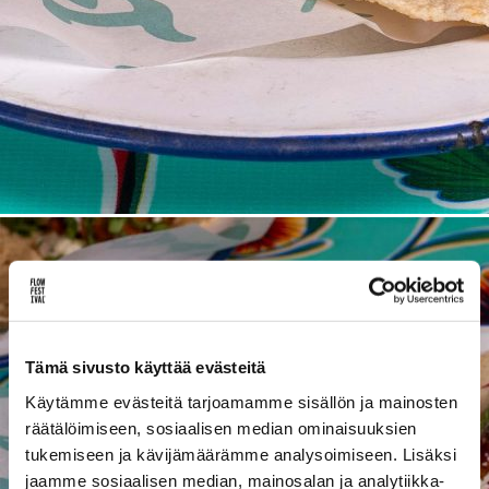
Lue uusimmat
Uutiskirje
Artikkelit
INSTAGRAM]
[SPOTIFY]
[YOUTUBE]
[FL
Tämä sivusto käyttää evästeitä
Käytämme evästeitä tarjoamamme sisällön ja mainosten
räätälöimiseen, sosiaalisen median ominaisuuksien
tukemiseen ja kävijämäärämme analysoimiseen. Lisäksi
jaamme sosiaalisen median, mainosalan ja analytiikka-