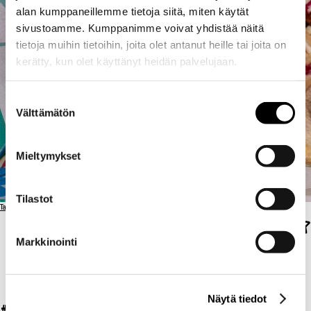
alan kumppaneillemme tietoja siitä, miten käytät
sivustoamme. Kumppanimme voivat yhdistää näitä
tietoja muihin tietoihin, joita olet antanut heille tai joita on
kerätty, kun olet käyttänyt heidän palvelujaan.
Suostumuksen
Välttämätön
valinta
Mieltymykset
Tilastot
Takaisin ravintolalistaan
Markkinointi
LOPEZ
LOPEZ TACOS
Näytä tiedot
TACOS