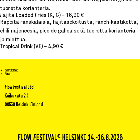
mietoa chilikastiketta, ranch-kastiketta, pico de galloa ja
tuoretta korianteria.
Fajita Loaded Fries (K, G) – 16,90 €
Rapeita ranskalaisia, fajitasekoitusta, ranch-kastiketta,
chilimajoneesia, pico de galloa sekä tuoretta korianteria
ja minttua.
Tropical Drink (VE) – 4,90 €
Yhteystiedot
Media
Flow Festival Ltd.
Kaikukatu 2 C
00530 Helsinki Finland
FLOW FESTIVAL® HELSINKI 14.-16.8.2026