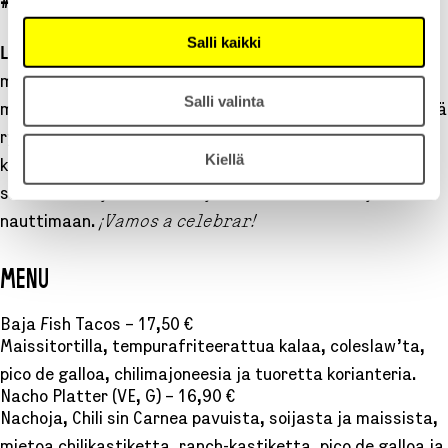
#VEGAN
#VEGETARIAN
#GLUTEENITON
#SEAFOOD AND FISH
Salli kaikki
Lopez Tacos
tunnetaan autenttisesta Meksikon
makumaailmasta, herkullisista tacoista, raikkaista
Salli valinta
margaritoista ja rennosta latinoasenteesta, jossa riittää
rytmiä. Flow Festivaalille Lopez Tacos pystyttää
Kiellä
kokonaisen fiestan ja tarjolla on muun muassa suussa
sulavia kala- ja kasvistacoja. Tule maistamaan ja
nauttimaan.
¡Vamos a celebrar!
MENU
Baja Fish Tacos – 17,50 €
Maissitortilla, tempurafriteerattua kalaa, coleslaw’ta,
pico de galloa, chilimajoneesia ja tuoretta korianteria.
Nacho Platter (VE, G) – 16,90 €
Nachoja, Chili sin Carnea pavuista, soijasta ja maissista,