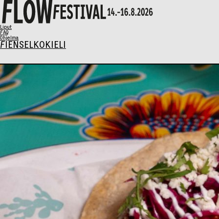
X
Liput
FAQ
Ohjelma
FI
EN
SELKOKIELI
Ohjelma
Musiikki
Talks
Taide
Perhesunnuntai
AIKATAULU
Liput
Syö & Juo
Kävijäinfo
Info / FAQ