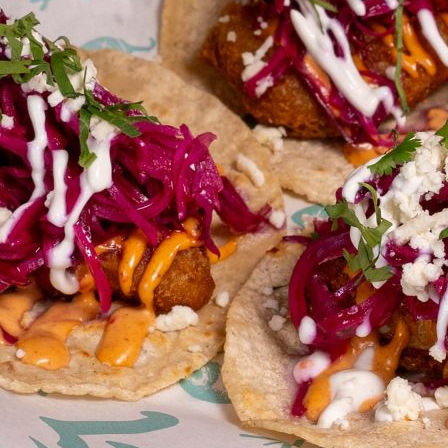
Esteettömyys
Rannekkeenvaihto
Kartta & festivaalialue
Saapuminen
Helsinki-opas
Flow Festival App
Nordea Platinum Area
Private Bazaar
Kumppaniaktivoinnit
Flow Festival
Meistä
Sustainable Flow
Yhteystiedot
Kumppanit
Media
Historia
Uutiset