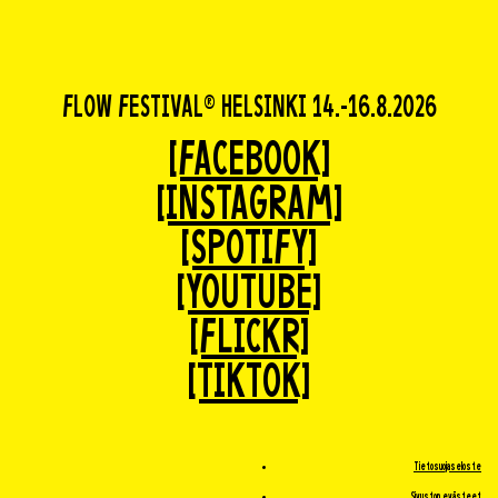
FLOW FESTIVAL® HELSINKI 14.-16.8.2026
[FACEBOOK]
[INSTAGRAM]
[SPOTIFY]
[YOUTUBE]
[FLICKR]
[TIKTOK]
Tietosuojaseloste
Sivuston evästeet