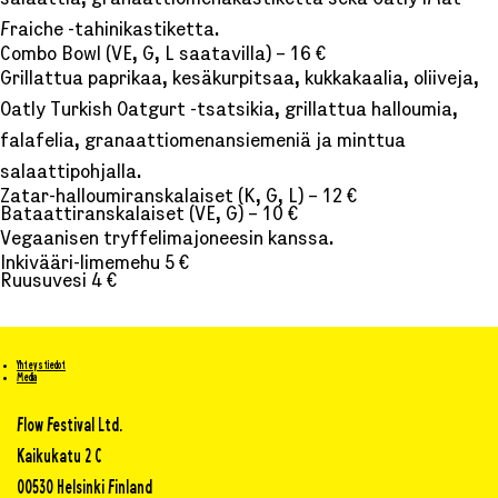
salaattia, granaattiomenakastiketta sekä Oatly iMat
Fraiche -tahinikastiketta.
Combo Bowl (VE, G, L saatavilla) – 16 €
Grillattua paprikaa, kesäkurpitsaa, kukkakaalia, oliiveja,
Oatly Turkish Oatgurt -tsatsikia, grillattua halloumia,
falafelia, granaattiomenansiemeniä ja minttua
salaattipohjalla.
Zatar-halloumiranskalaiset (K, G, L) – 12 €
Bataattiranskalaiset (VE, G) – 10 €
Vegaanisen tryffelimajoneesin kanssa.
Inkivääri-limemehu 5 €
Ruusuvesi 4 €
Yhteystiedot
Media
Flow Festival Ltd.
Kaikukatu 2 C
00530 Helsinki Finland