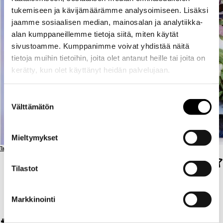
tukemiseen ja kävijämäärämme analysoimiseen. Lisäksi
jaamme sosiaalisen median, mainosalan ja analytiikka-
alan kumppaneillemme tietoja siitä, miten käytät
sivustoamme. Kumppanimme voivat yhdistää näitä
tietoja muihin tietoihin, joita olet antanut heille tai joita on
kerätty, kun olet käyttänyt heidän palvelujaan.
Suostumuksen
Välttämätön
valinta
Mieltymykset
Takaisin ravintolalistaan
Tilastot
LEVANT
LEVANT
Markkinointi