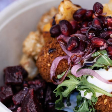
Esteettömyys
Rannekkeenvaihto
Kartta & festivaalialue
Saapuminen
Helsinki-opas
Flow Festival App
Nordea Platinum Area
Private Bazaar
Kumppaniaktivoinnit
Flow Festival
Meistä
Sustainable Flow
Yhteystiedot
Kumppanit
Media
Historia
Uutiset