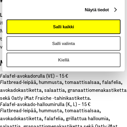
#VEGAN
#VEGETARIAN
#GLUTEENITON
#LAKTOOSITON
Näytä tiedot
Levantin
bowleissa ja grillatuissa rullissa maistuvat
itäisen Välimeren ja Lähi-idän raikkaat ja syvät maut.
Salli kaikki
Nämä syyrialaisen ja libanonilaisen keittiön aarteet
tehdään laadukkaista raaka-aineista alusta asti itse
Salli valinta
valmistaen ja yrttejä säästelemättä!
Kiellä
MENU
Falafel-avokadorulla (VE) – 15 €
Flatbread-leipää, hummusta, tomaattisalsaa, falafelia,
avokadokastiketta, salaattia, granaattiomenakastiketta
sekä Oatly iMat Fraiche -tahinikastiketta.
Falafel-avokado-halloumirulla (K, L) – 15 €
Flatbread-leipää, hummusta, tomaattisalsaa,
avokadokastiketta, falafelia, grillattua halloumia,