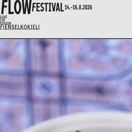
X
Liput
FAQ
Ohjelma
FI
EN
SELKOKIELI
Ohjelma
Musiikki
Talks
Taide
Perhesunnuntai
AIKATAULU
Liput
Syö & Juo
Kävijäinfo
Info / FAQ