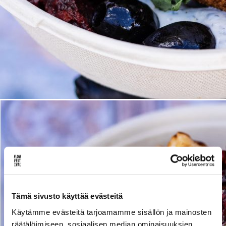
Lue uusimmat
Uutiskirje
Artikkelit
INSTAGRAM]
[SPOTIFY]
[YOUTUBE]
[FL
Tämä sivusto käyttää evästeitä
Käytämme evästeitä tarjoamamme sisällön ja mainosten
räätälöimiseen, sosiaalisen median ominaisuuksien