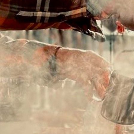
Esteettömyys
Rannekkeenvaihto
Kartta & festivaalialue
Saapuminen
Helsinki-opas
Flow Festival App
Nordea Platinum Area
Private Bazaar
Kumppaniaktivoinnit
Flow Festival
Meistä
Sustainable Flow
Yhteystiedot
Kumppanit
Media
Historia
Uutiset