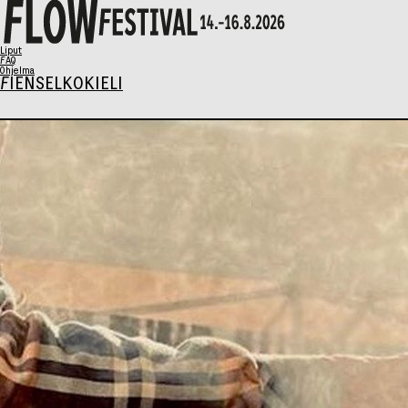
X
Liput
FAQ
Ohjelma
FI
EN
SELKOKIELI
Ohjelma
Musiikki
Talks
Taide
Perhesunnuntai
AIKATAULU
Liput
Syö & Juo
Kävijäinfo
Info / FAQ