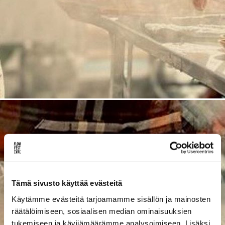
Lue uusimmat
Uutiskirje
Artikkelit
INSTAGRAM]
[SPOTIFY]
[YOUTUBE]
[FL
Tämä sivusto käyttää evästeitä
Käytämme evästeitä tarjoamamme sisällön ja mainosten
räätälöimiseen, sosiaalisen median ominaisuuksien
tukemiseen ja kävijämäärämme analysoimiseen. Lisäksi