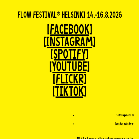
FLOW FESTIVAL® HELSINKI 14.-16.8.2026
[FACEBOOK]
[INSTAGRAM]
[SPOTIFY]
[YOUTUBE]
[FLICKR]
[TIKTOK]
Tietosuojaseloste
Sivuston evästeet