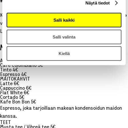
#SWEET
#COFFEE
Näytä tiedot
Kiertävästä pakettiautostaan tunnettu
KAFE Colombiano
Salli kaikki
valmistaa aitoa kahvia kolumbialaisella tavalla.
La magia de compartir – jakamisen taika.
Salli valinta
MENU
Kiellä
AITO KOLUMBIALAINEN KAHVI
Café Colombiano 5€
Tinto 4€
Espresso 4€
MAITOKAHVIT
Latte 6€
Cappuccino 6€
Flat White 6€
Cortado 5€
Kafe Bon Bon 5€
Espresso, joka tarjoillaan makean kondensoidun maidon
kanssa.
TEET
Musta tee / Vihreä tee 5€