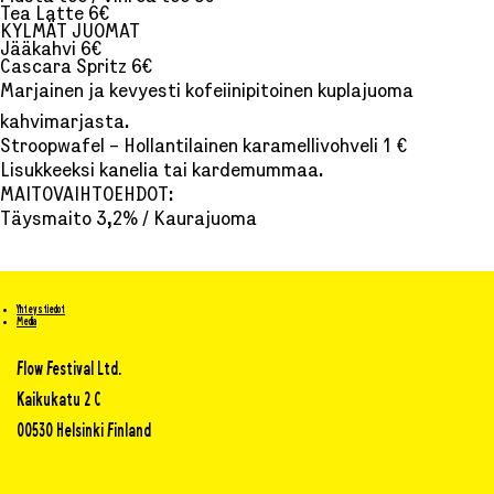
Tea Latte 6€
KYLMÄT JUOMAT
Jääkahvi 6€
Cascara Spritz 6€
Marjainen ja kevyesti kofeiinipitoinen kuplajuoma
kahvimarjasta.
Stroopwafel – Hollantilainen karamellivohveli 1 €
Lisukkeeksi kanelia tai kardemummaa.
MAITOVAIHTOEHDOT:
Täysmaito 3,2% / Kaurajuoma
Yhteystiedot
Media
Flow Festival Ltd.
Kaikukatu 2 C
00530 Helsinki Finland