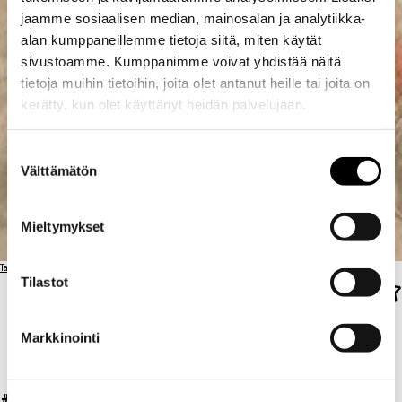
jaamme sosiaalisen median, mainosalan ja analytiikka-
alan kumppaneillemme tietoja siitä, miten käytät
sivustoamme. Kumppanimme voivat yhdistää näitä
tietoja muihin tietoihin, joita olet antanut heille tai joita on
kerätty, kun olet käyttänyt heidän palvelujaan.
Suostumuksen
Välttämätön
valinta
Mieltymykset
Takaisin ravintolalistaan
Tilastot
Markkinointi
KAFE
KAFE COLOMBIANO
COLOMBIANO