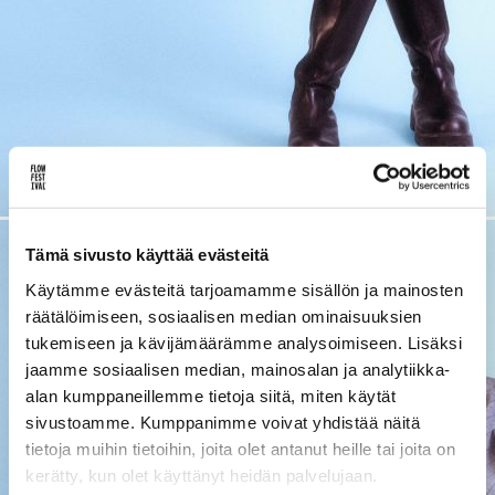
Lue uusimmat
Uutiskirje
Artikkelit
INSTAGRAM]
[SPOTIFY]
[YOUTUBE]
[FL
Tämä sivusto käyttää evästeitä
Käytämme evästeitä tarjoamamme sisällön ja mainosten
räätälöimiseen, sosiaalisen median ominaisuuksien
tukemiseen ja kävijämäärämme analysoimiseen. Lisäksi
jaamme sosiaalisen median, mainosalan ja analytiikka-
alan kumppaneillemme tietoja siitä, miten käytät
sivustoamme. Kumppanimme voivat yhdistää näitä
tietoja muihin tietoihin, joita olet antanut heille tai joita on
kerätty, kun olet käyttänyt heidän palvelujaan.