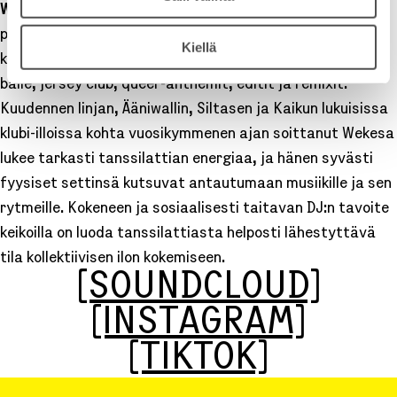
Wekesa
on helsinkiläinen DJ ja tanssija. Hänen settinsä
pohjautuvat basson ohjaamaan soundimaailmaan, johon
Kiellä
kuuluvat dancehall, amapiano, afrobeats, hiphop, R&B,
baile, jersey club, queer-anthemit, editit ja remixit.
Kuudennen linjan, Ääniwallin, Siltasen ja Kaikun lukuisissa
klubi-illoissa kohta vuosikymmenen ajan soittanut Wekesa
lukee tarkasti tanssilattian energiaa, ja hänen syvästi
fyysiset settinsä kutsuvat antautumaan musiikille ja sen
rytmeille. Kokeneen ja sosiaalisesti taitavan DJ:n tavoite
keikoilla on luoda tanssilattiasta helposti lähestyttävä
tila kollektiivisen ilon kokemiseen.
[SOUNDCLOUD]
[INSTAGRAM]
[TIKTOK]