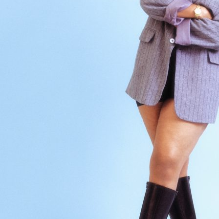
Esteettömyys
Rannekkeenvaihto
Kartta & festivaalialue
Saapuminen
Helsinki-opas
Flow Festival App
Nordea Platinum Area
Private Bazaar
Kumppaniaktivoinnit
Flow Festival
Meistä
Sustainable Flow
Yhteystiedot
Kumppanit
Media
Historia
Uutiset