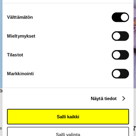
Suostumuksen
Välttämätön
valinta
Mieltymykset
Tilastot
Markkinointi
Takaisin artisteihin
Näytä tiedot
WEKESA
WEKESA
Salli kaikki
X Garden / SU 16.8. / 18:00
Salli valinta