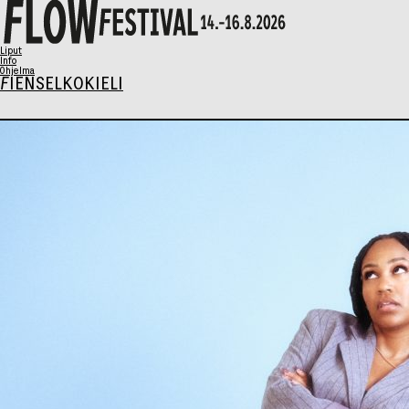
X
Liput
Info
Ohjelma
FI
EN
SELKOKIELI
Ohjelma
Musiikki
Talks
Taide
Perhesunnuntai
AIKATAULU
Liput
Syö & Juo
Kävijäinfo
Info / FAQ