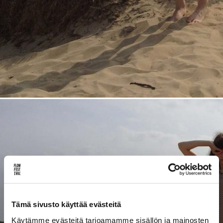
Lue uusimmat
Uutiskirje
Artikkelit
INSTAGRAM]
[SPOTIFY]
[YOUTUBE]
[FL
Tämä sivusto käyttää evästeitä
Käytämme evästeitä tarjoamamme sisällön ja mainosten