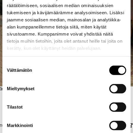
räätälöimiseen, sosiaalisen median ominaisuuksien
tukemiseen ja kävijämäärämme analysoimiseen. Lisäksi
jaamme sosiaalisen median, mainosalan ja analytiikka-
alan kumppaneillemme tietoja siitä, miten käytät
sivustoamme. Kumppanimme voivat yhdistää näitä
tietoja muihin tietoihin, joita olet antanut heille tai joita on
kerätty, kun olet käyttänyt heidän palvelujaan.
Suostumuksen
Välttämätön
valinta
Mieltymykset
Takaisin artisteihin
VOICE
VOICE ACTOR
Tilastot
ACTOR
Markkinointi
The Other Sound / SU 16.8. / 22:00