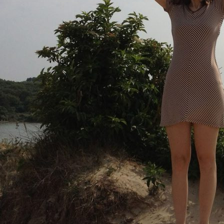
Esteettömyys
Rannekkeenvaihto
Kartta & festivaalialue
Saapuminen
Helsinki-opas
Flow Festival App
Nordea Platinum Area
Private Bazaar
Kumppaniaktivoinnit
Flow Festival
Meistä
Sustainable Flow
Yhteystiedot
Kumppanit
Media
Historia
Uutiset