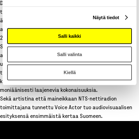
Debyyttialbumi, joka kokoaa 108 kappaletta yli neljän
tunnin mitalle ja rakentuu kuin sadat peräkkäiset
Näytä tiedot
ääniviestit, jotka avaavat intiimin ikkunan esittävän
artistin maailmaan – sitä on löyhästi kuvailtuna vuonna
Salli kaikki
2022 julkaistu
Sent from My Telephone
.
Sheffieldistä lähtöisin olevan
Noa Kurzweilin
Salli valinta
arvoituksellinen musiikkiprojekti
Voice Actor
on julkaissut
urallaan sittemmin kolme albumia, jotka ovat toinen
Kiellä
toistaan vaikeammin kiteytettäviä hypnoottisia ja
kuiskaavia trip-hopin, dreampopin ja ambientin
moniäänisesti laajenevia kokonaisuuksia.
Sekä artistina että maineikkaan NTS-nettiradion
toimittajana tunnettu Voice Actor tuo audiovisuaalisen
esityksensä ensimmäistä kertaa Suomeen.