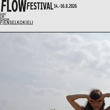
X
Liput
FAQ
Ohjelma
FI
EN
SELKOKIELI
Ohjelma
Musiikki
Talks
Taide
Perhesunnuntai
AIKATAULU
Liput
Syö & Juo
Kävijäinfo
Info / FAQ