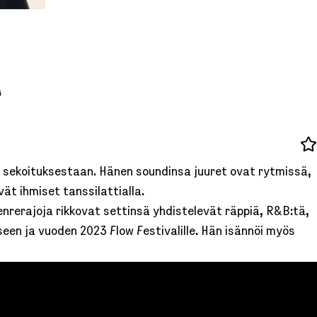
A
n sekoituksestaan. Hänen soundinsa juuret ovat rytmissä,
ät ihmiset tanssilattialla.
nrerajoja rikkovat settinsä yhdistelevät räppiä, R&B:tä,
seen ja vuoden 2023 Flow Festivalille. Hän isännöi myös