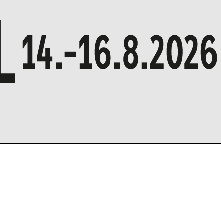
X
hjelma
Musiikki
Talks
Taide
rhesunnuntai
AIKATAULU
Liput
Syö & Juo
vijäinfo