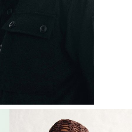
U
L
[FACEBOOK]
[INSTAGRAM]
[SPO