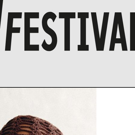
O
Pe
Kä