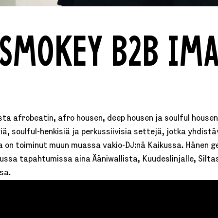
SMOKEY
SMOKEY B2B IM
B2B
IMA
sta afrobeatin, afro housen, deep housen ja soulful house
 soulful-henkisiä ja perkussiivisia settejä, jotka yhdistäv
ka on toiminut muun muassa vakio-DJ:nä Kaikussa. Hänen ge
tussa tapahtumissa aina Ääniwallista, Kuudeslinjalle, Silta
sa.