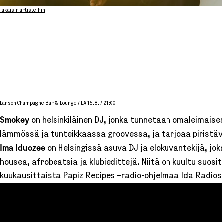
Takaisin artisteihin
Lanson Champagne Bar & Lounge / LA 15.8. / 21:00
Smokey
on helsinkiläinen DJ, jonka tunnetaan omaleimaise
lämmössä ja tunteikkaassa groovessa, ja tarjoaa piristäviä,
Ima
Iduozee
on Helsingissä asuva DJ ja elokuvantekijä, jo
housea, afrobeatsia ja klubiedittejä. Niitä on kuultu suosi
kuukausittaista Papiz Recipes –radio-ohjelmaa Ida Radios