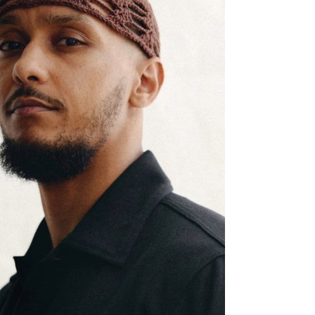
Es
Ran
Kartta
H
Flo
Nord
P
Kump
Flow
Su
Y