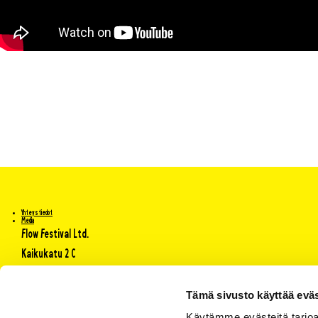
Yhteystiedot
Media
Flow Festival Ltd.
Kaikukatu 2 C
00530 Helsinki Finland
Tämä sivusto käyttää eväs
Käytämme evästeitä tarjoa