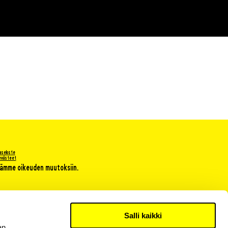
jaseloste
 evästeet
ämme oikeuden muutoksiin.
Salli kaikki
an