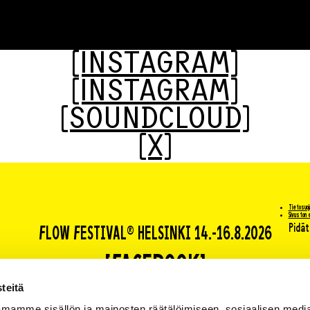
[INSTAGRAM]
[INSTAGRAM]
[SOUNDCLOUD]
[X]
Tietosuo
Sivuston
Pidät
FLOW FESTIVAL® HELSINKI 14.-16.8.2026
[FACEBOOK]
teitä
[INSTAGRAM]
mamme sisällön ja mainosten räätälöimiseen, sosiaalisen medi