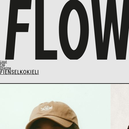
Liput
FAQ
Ohjelma
FI
EN
SELKOKIELI