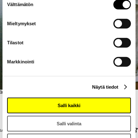
Välttämätön
valinta
Mieltymykset
Tilastot
Markkinointi
Näytä tiedot
Takaisin artisteihin
Salli kaikki
SAMPO
SAMPO
Salli valinta
Lanson Champagne Bar & Lounge / SU 16.8. / 21:00