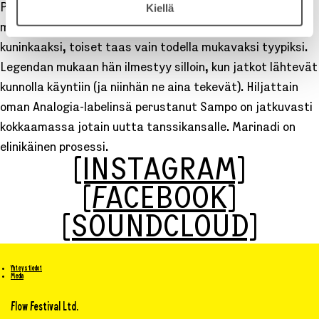
Kiellä
Paikallinen tehomylly
Sampo
on uppopaistettu grooven
makeassa rasvassa. Toiset kutsuvat häntä techin
kuninkaaksi, toiset taas vain todella mukavaksi tyypiksi.
Legendan mukaan hän ilmestyy silloin, kun jatkot lähtevät
kunnolla käyntiin (ja niinhän ne aina tekevät). Hiljattain
oman Analogia-labelinsä perustanut Sampo on jatkuvasti
kokkaamassa jotain uutta tanssikansalle. Marinadi on
elinikäinen prosessi.
[INSTAGRAM]
[FACEBOOK]
[SOUNDCLOUD]
Yhteystiedot
Media
Flow Festival Ltd.