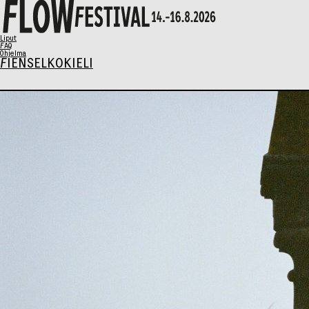
X
Liput
FAQ
Ohjelma
FI
EN
SELKOKIELI
Ohjelma
Musiikki
Talks
Taide
Perhesunnuntai
AIKATAULU
Liput
Syö & Juo
Kävijäinfo
Info / FAQ