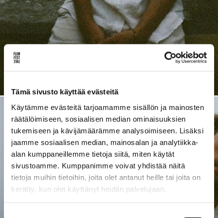
Lue uusimmat
Uutiskirje
Artikkelit
INSTAGRAM]
[SPOTIFY]
[YOUTUBE]
[FL
Tämä sivusto käyttää evästeitä
Käytämme evästeitä tarjoamamme sisällön ja mainosten
räätälöimiseen, sosiaalisen median ominaisuuksien
tukemiseen ja kävijämäärämme analysoimiseen. Lisäksi
jaamme sosiaalisen median, mainosalan ja analytiikka-
alan kumppaneillemme tietoja siitä, miten käytät
sivustoamme. Kumppanimme voivat yhdistää näitä
tietoja muihin tietoihin, joita olet antanut heille tai joita on
kerätty, kun olet käyttänyt heidän palvelujaan.
Suostumuksen