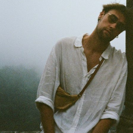
Esteettömyys
Rannekkeenvaihto
Kartta & festivaalialue
Saapuminen
Helsinki-opas
Flow Festival App
Nordea Platinum Area
Private Bazaar
Flow Festival
Meistä
Sustainable Flow
Yhteystiedot
Kumppanit
Media
Historia
Uutiset