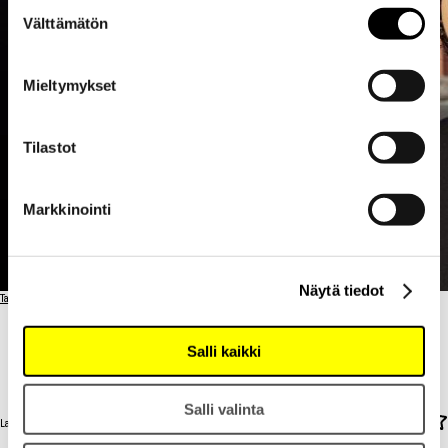
Suostumuksen
Välttämätön
valinta
Mieltymykset
Tilastot
Markkinointi
Näytä tiedot
Takaisin artisteihin
MOIMAR
Salli kaikki
MOIMAR
Salli valinta
Lanson Champagne Bar & Lounge / LA 15.8. / 18:00