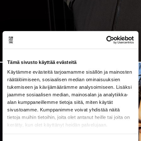
Lue uusimmat
Uutiskirje
Artikkelit
INSTAGRAM]
[SPOTIFY]
[YOUTUBE]
[FL
Tämä sivusto käyttää evästeitä
Käytämme evästeitä tarjoamamme sisällön ja mainosten
räätälöimiseen, sosiaalisen median ominaisuuksien
tukemiseen ja kävijämäärämme analysoimiseen. Lisäksi
jaamme sosiaalisen median, mainosalan ja analytiikka-
alan kumppaneillemme tietoja siitä, miten käytät
sivustoamme. Kumppanimme voivat yhdistää näitä
tietoja muihin tietoihin, joita olet antanut heille tai joita on
kerätty, kun olet käyttänyt heidän palvelujaan.