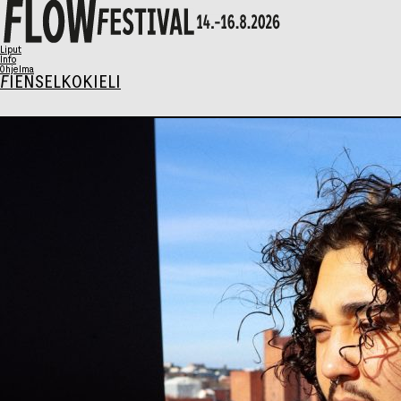
X
Liput
Info
Ohjelma
FI
EN
SELKOKIELI
Ohjelma
Musiikki
Talks
Taide
Perhesunnuntai
AIKATAULU
Liput
Syö & Juo
Kävijäinfo
Info / FAQ