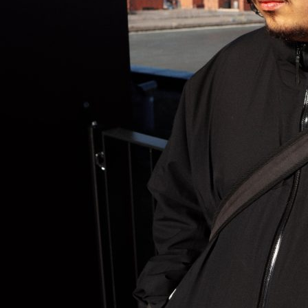
Esteettömyys
Rannekkeenvaihto
Kartta & festivaalialue
Saapuminen
Helsinki-opas
Flow Festival App
Nordea Platinum Area
Private Bazaar
Kumppaniaktivoinnit
Flow Festival
Meistä
Sustainable Flow
Yhteystiedot
Kumppanit
Media
Historia
Uutiset