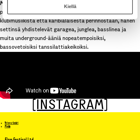
Moimar
on Helsingissä asuva DJ ja NOSLEEPin
Kiellä
perustajajäsen. Ammentaen sekä brittiläisestä
klubimusiikista että karibialaisesta perinnöstään, hänen
settinsä yhdistelevät garagea, junglea, basslinea ja
muita underground-ääniä nopeatempoisiksi,
bassovetoisiksi tanssilattiakeikoiksi.
[INSTAGRAM]
Yhteystiedot
Media