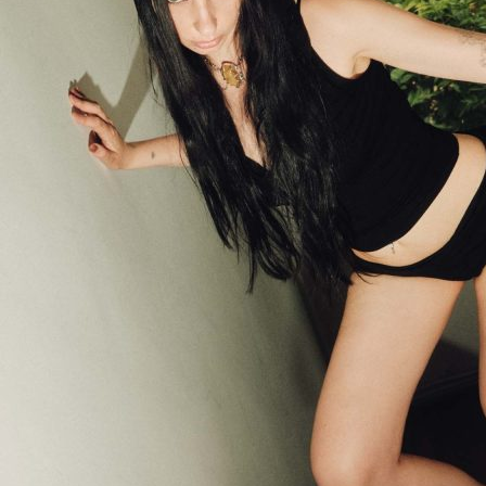
Esteettömyys
Rannekkeenvaihto
Kartta & festivaalialue
Saapuminen
Helsinki-opas
Flow Festival App
Nordea Platinum Area
Private Bazaar
Kumppaniaktivoinnit
Flow Festival
Meistä
Sustainable Flow
Yhteystiedot
Kumppanit
Media
Historia
Uutiset