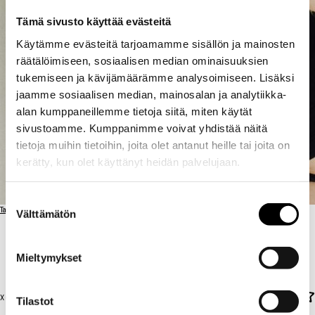
Tämä sivusto käyttää evästeitä
Käytämme evästeitä tarjoamamme sisällön ja mainosten
räätälöimiseen, sosiaalisen median ominaisuuksien
tukemiseen ja kävijämäärämme analysoimiseen. Lisäksi
jaamme sosiaalisen median, mainosalan ja analytiikka-
alan kumppaneillemme tietoja siitä, miten käytät
sivustoamme. Kumppanimme voivat yhdistää näitä
tietoja muihin tietoihin, joita olet antanut heille tai joita on
kerätty, kun olet käyttänyt heidän palvelujaan.
Suostumuksen
Takaisin artisteihin
Välttämätön
valinta
DOGHEADSURIGERI
DOGHEADSURIGERI
Mieltymykset
X Garden / PE 14.8. / 21:30
Tilastot