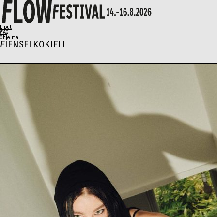
X
Liput
FAQ
Ohjelma
FI
EN
SELKOKIELI
Ohjelma
Musiikki
Talks
Taide
Perhesunnuntai
AIKATAULU
Liput
Syö & Juo
Kävijäinfo
Info / FAQ